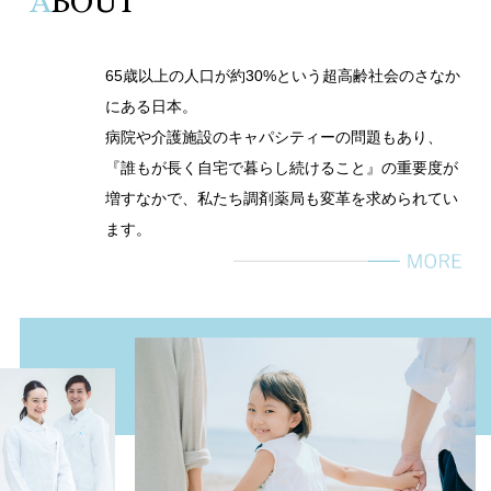
A
BOUT
65歳以上の人口が約30%という超高齢社会のさなか
にある日本。
病院や介護施設のキャパシティーの問題もあり、
『誰もが長く自宅で暮らし続けること』の重要度が
増すなかで、私たち調剤薬局も変革を求められてい
ます。
これからの薬局、そして薬剤師が処方箋の薬剤を調
剤するだけでなく、セルフメディケーションを支援
したり、ヘルスケアについてのアドバイスを行った
り、在宅医療へ参画したりと、より密に人と地域に
関わっていくことになるのは必然。
そのとき、「健康相談は、いつものあそこで」と選
ばれる存在になれるよう、私たちはさらに地域に根
ざした新しい時代の調剤薬局づくりをめざしていま