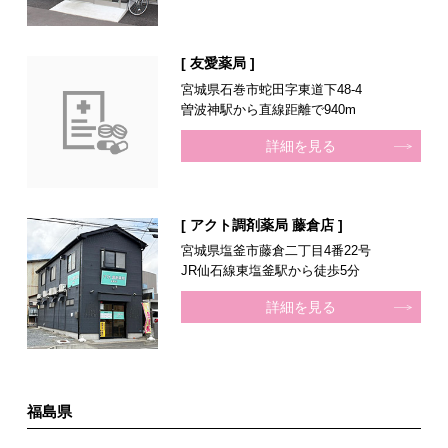
[ 友愛薬局 ]
宮城県石巻市蛇田字東道下48-4
曽波神駅から直線距離で940m
詳細を見る
[ アクト調剤薬局 藤倉店 ]
宮城県塩釜市藤倉二丁目4番22号
JR仙石線東塩釜駅から徒歩5分
詳細を見る
福島県