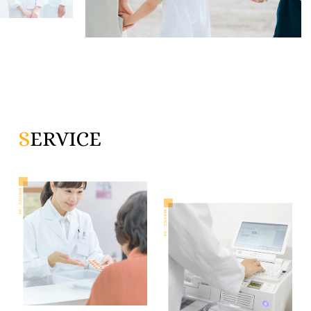
す。
S
ERVICE